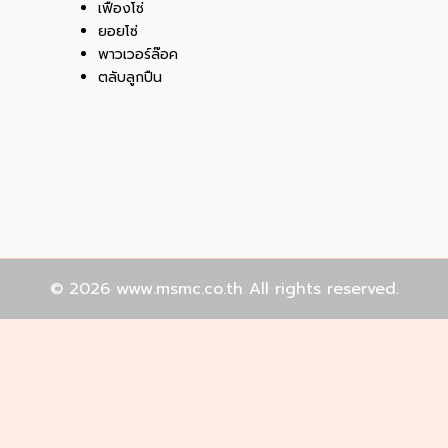
เฟืองโซ่
ยอยโซ่
พาวเวอร์ล๊อค
ตลับลูกปืน
© 2026
www.msmc.co.th All rights reserved.
บไซต์ของคุณ คลิก "ยอมรับ" เพื่อแสดงว่าคุณยินยอมให้ใช้คุกกี้ทั้งห
ด้ตามความต้องการ ยกเว้น คุกกี้ที่จำเป็น