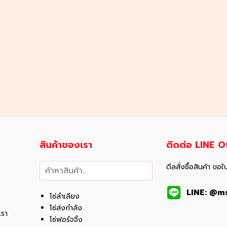
สินค้าของเรา
ติดต่อ LINE Of
ค้นหา
ดีลสั่งซื้อสินค้า ข
LINE: @m
โซ่ลำเลียง
โซ่ส่งกำลัง
เรา
โซ่ฟอร์จจิ้ง