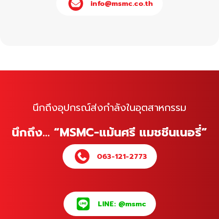
info@msmc.co.th
นึกถึงอุปกรณ์ส่งกำลังในอุตสาหกรรม
นึกถึง… “MSMC-แม้นศรี แมชชีนเนอรี่”
063-121-2773
LINE: @msmc