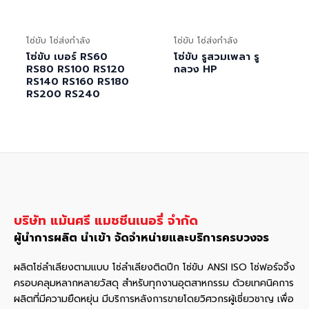
โซ่ขับ โซ่ส่งกำลัง
โซ่ขับ โซ่ส่งกำลัง
โซ่ขับ เบอร์ RS60
โซ่ขับ รูสวมเพลา รู
RS80 RS100 RS120
กลวง HP
RS140 RS160 RS180
RS200 RS240
บริษัท แม้นศรี แมชชีนเนอรี่ จำกัด
ผู้นำการผลิต นำเข้า จัดจำหน่ายและบริการครบวงจร
ผลิตโซ่ลำเลียงตามแบบ โซ่ลำเลียงติดปีก โซ่ขับ ANSI ISO โซ่ฟอร์จจิ้ง
ครอบคลุมหลากหลายวัสดุ สําหรับทุกงานอุตสาหกรรม ด้วยเทคนิคการ
ผลิตที่มีความยืดหยุ่น มีบริการหลังการขายโดยวิศวกรผู้เชี่ยวชาญ เพื่อ