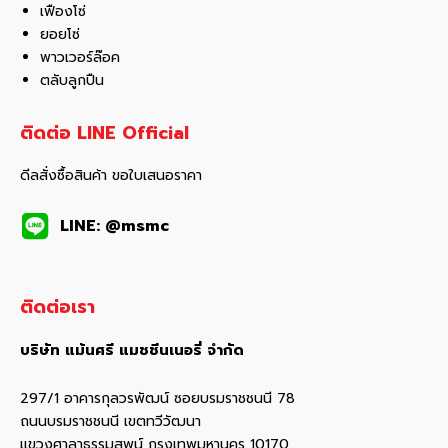
เฟืองโซ่
ยอยโซ่
พาวเวอร์ล๊อค
ตลับลูกปืน
ติดต่อ LINE Official
ดีลสั่งซื้อสินค้า ขอใบเสนอราคา
LINE: @msmc
ติดต่อเรา
บริษัท แม้นศรี แมชชีนเนอรี่ จำกัด
297/1 อาคารกุลวรพัฒน์ ซอยบรมราชชนนี 78
ถนนบรมราชชนนี เขตทวีวัฒนา
แขวงศาลาธรรมสพน์ กรุงเทพมหานคร 10170