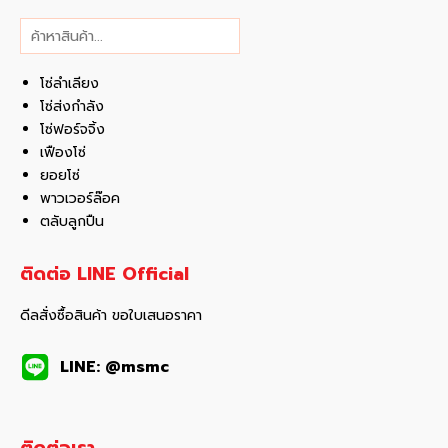
ค้นหา
โซ่ลำเลียง
โซ่ส่งกำลัง
โซ่ฟอร์จจิ้ง
เฟืองโซ่
ยอยโซ่
พาวเวอร์ล๊อค
ตลับลูกปืน
ติดต่อ LINE Official
ดีลสั่งซื้อสินค้า ขอใบเสนอราคา
LINE: @msmc