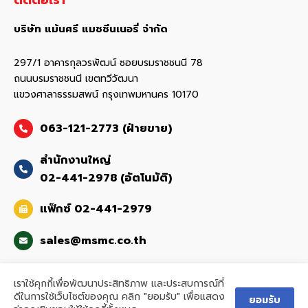
ติดต่อเรา
บริษัท แม้นศรี แมชชีนเนอรี่ จำกัด
297/1 อาคารกุลวรพัฒน์ ซอยบรมราชชนนี 78
ถนนบรมราชชนนี เขตทวีวัฒนา
แขวงศาลาธรรมสพน์ กรุงเทพมหานคร 10170
063-121-2773 (ฝ่ายขาย)
สำนักงานใหญ่
02-441-2978 (อัตโนมัติ)
แฟ็กซ์ 02-441-2979
sales@msmc.co.th
เราใช้คุกกี้เพื่อพัฒนาประสิทธิภาพ และประสบการณ์ที่
ดีในการใช้เว็บไซต์ของคุณ คลิก "ยอมรับ" เพื่อแสดง
ยอมรับ
© 2026
www.msmc.co.th All rights reserved.