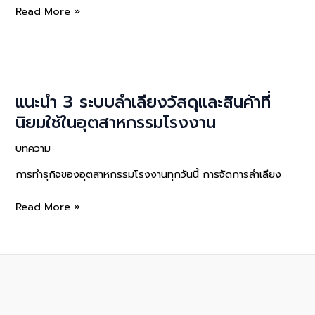
สายพาน
Read More »
VS
โซ่
ขับ
กับ
การ
แนะนำ 3 ระบบลำเลียงวัสดุและสินค้าที่
ใช้
นิยมใช้ในอุตสาหกรรมโรงงาน
งาน
ใน
บทความ
ระบบ
การทำธุกิจของอุตสาหกรรมโรงงานทุกวันนี้ การจัดการลำเลียง
ส่ง
กำลัง
แนะนำ
Read More »
แบบ
3
ไหน
ระบบ
ดี
ลำเลียง
กว่า
วัสดุ
กัน
และ
สินค้า