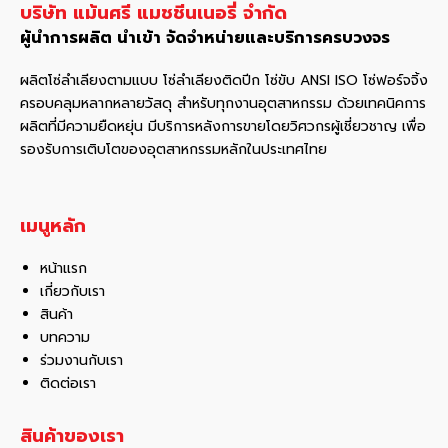
บริษัท แม้นศรี แมชชีนเนอรี่ จำกัด
ที่
ผู้นำการผลิต นำเข้า จัดจำหน่ายและบริการครบวงจร
นิยม
ใช้
ผลิตโซ่ลำเลียงตามแบบ โซ่ลำเลียงติดปีก โซ่ขับ ANSI ISO โซ่ฟอร์จจิ้ง
ใน
ครอบคลุมหลากหลายวัสดุ สําหรับทุกงานอุตสาหกรรม ด้วยเทคนิคการ
อุตสาหกรรม
ผลิตที่มีความยืดหยุ่น มีบริการหลังการขายโดยวิศวกรผู้เชี่ยวชาญ เพื่อ
โรงงาน
รองรับการเติบโตของอุตสาหกรรมหลักในประเทศไทย
เมนูหลัก
หน้าแรก
เกี่ยวกับเรา
สินค้า
บทความ
ร่วมงานกับเรา
ติดต่อเรา
สินค้าของเรา