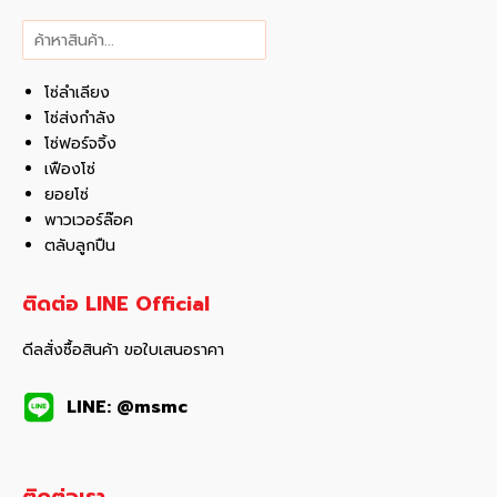
ค้นหา
โซ่ลำเลียง
โซ่ส่งกำลัง
โซ่ฟอร์จจิ้ง
เฟืองโซ่
ยอยโซ่
พาวเวอร์ล๊อค
ตลับลูกปืน
ติดต่อ LINE Official
ดีลสั่งซื้อสินค้า ขอใบเสนอราคา
LINE: @msmc