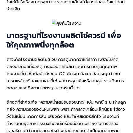
ไงให้มั่นใจเรื่องมาตรฐาน และลดความเสี่ยงได้ของปลอมตั้งแต่ก่อน
จ่ายเงิน
มาตรฐานที่โรงงานผลิตโซ่ควรมี เพื่อ
ให้คุณภาพนิ่งทุกล็อต
ถ้าจะคัดโรงงานผลิตโซ่ให้จบ ควรดูมากกว่าแค่ราคา เพราะโซ่ที่ดี
ต้องบาลานซ์ทั้งวัสดุ กระบวนการผลิต และการควบคุมคุณภาพ
โรงงานที่น่าเชื่อถือมักมีระบบ QC ชัดเจน มีสเปกวัสดุระบุได้ เช่น
เกรดเหล็กหรือสแตนเลสที่ใช้ ผลการชุบแข็งหรืออบชุบ รวมถึงการ
ทดสอบแรงดึงตามมาตรฐานของรุ่นนั้น ๆ
อีกจุดที่สำคัญคือ “ความสม่ำเสมอของขนาด” เช่น พิทช์ ระยะห่างลูก
กลิ้ง ความตรงของแผ่นเพลท เพราะถ้าคลาดเคลื่อนเล็กน้อย โซ่อาจ
วิ่งไม่เนียน เกิดการสั่น เสียงดัง และทำให้สเตอร์สึกไว โรงงานที่
ทำงานกับอุตสาหกรรมจริงจะมีเครื่องมือวัด มีรายงานการตรวจ
และอธิบายได้ว่าทดสอบอะไรบ้างก่อนส่งมอบ ถ้าเป็นงานสายพาน