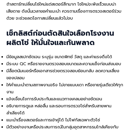
ถ้าสตาร์ทเปลี่ยนโซ่ใหม่แต่สเตอร์สึกมาก โซ่ใหม่จะพังเร็วแบบน่า
เสียดาย ดังนั้นเวลาขอคำแนะนำ ควรถามเรื่องการตรวจสเตอร์ร่วม
ด้วย จะช่วยลดโอกาสเปลี่ยนแล้วไม่จบ
เช็กลิสต์ก่อนตัดสินใจเลือกโรงงาน
ผลิตโซ่ ให้มั่นใจและกันพลาด
มีข้อมูลสเปกชัดเจน ระบุรุ่น ขนาดพิทช์ วัสดุ และค่าแรงดึงได้
มีระบบ QC หรือรายงานตรวจสอบขนาดและความแข็งก่อนส่งมอบ
มีล็อตนัมเบอร์หรือเอกสารช่วยตรวจสอบย้อนกลับ ลดความเสี่ยง
ของปลอม
ให้คำแนะนำตามสภาพงานจริง ไม่ขายแบบเดา หรือขายรุ่นเดียวให้ทุก
งาน
แจ้งเงื่อนไขการรับประกันและแนวทางเคลมอย่างชัดเจน
อธิบายการดูแล หล่อลื่น และรอบการตรวจโซ่สำหรับสายพาน
ลำเลียงได้
แนะนำเรื่องสเตอร์และการเข้าคู่ได้ ไม่โฟกัสเฉพาะตัวโซ่
มีตัวอย่างงานหรือประสบการณ์ในกลุ่มอุตสาหกรรมใกล้เคียงกับ