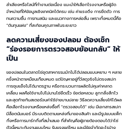
ลำเลียงหรือไลน์ที่ทำงานต่อเนื่อง แนะนำให้เลือกโรงงานหรือผู้จัด
จำหน่ายที่ให้ข้อมูลเชิงเทคนิคได้ครบ เช่น ค่าแรงดึง การยืดตัว การ
ทนความชื้น การทนสนิม และแนวทางการหล่อลื่น เพราะทั้งหมดนี้คือ
“ต้นทุนแฝง” ที่สะท้อนคุณภาพในระยะยาว
ลดความเสี่ยงของปลอม ต้องเช็ก
“ร่องรอยการตรวจสอบย้อนกลับ” ให้
เป็น
ของปลอมในตลาดโซ่อุตสาหกรรมมักไม่ได้ปลอมแบบหยาบ ๆ หลาย
ครั้งหน้าตาเหมือนเกือบหมด แต่ปัญหาอยู่ที่วัสดุจริงไม่ตรงสเปก
การชุบแข็งไม่ได้มาตรฐาน หรือกระบวนการผลิตไม่คุมค่าคลาด
เคลื่อน ผลคือใช้งานไปไม่นานโซ่ยืดเร็ว ข้อต่อหลวม ลูกกลิ้งสึกไว
และสุดท้ายกินสเตอร์จนค่าใช้จ่ายบานปลาย วิธีลดความเสี่ยงให้ได้ผล
คือเลือกโรงงานหรือแหล่งซื้อที่ “ตรวจสอบได้” เช่น มีเอกสารสเปก
มีล็อตนัมเบอร์ มีระบบติดตามแหล่งที่มาของสินค้า และมีรูปแบบแพ็ก
กิ้งหรือการมาร์กกิ้งที่สม่ำเสมอ ที่สำคัญคือผู้ขายต้องตอบได้ว่าโซ่
ตัวนี้เหมาะกับงานแบบไหน รับแรงแค่ไหน และมีข้อจำกัดอะไรบ้าง