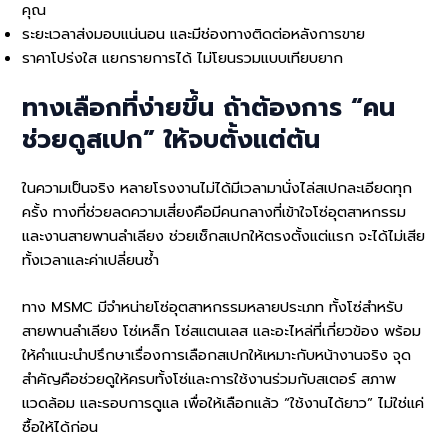
คุณ
ระยะเวลาส่งมอบแน่นอน และมีช่องทางติดต่อหลังการขาย
ราคาโปร่งใส แยกรายการได้ ไม่โยนรวมแบบเทียบยาก
ทางเลือกที่ง่ายขึ้น ถ้าต้องการ “คน
ช่วยดูสเปก” ให้จบตั้งแต่ต้น
ในความเป็นจริง หลายโรงงานไม่ได้มีเวลามานั่งไล่สเปกละเอียดทุก
ครั้ง ทางที่ช่วยลดความเสี่ยงคือมีคนกลางที่เข้าใจโซ่อุตสาหกรรม
และงานสายพานลำเลียง ช่วยเช็กสเปกให้ตรงตั้งแต่แรก จะได้ไม่เสีย
ทั้งเวลาและค่าเปลี่ยนซ้ำ
ทาง MSMC มีจำหน่ายโซ่อุตสาหกรรมหลายประเภท ทั้งโซ่สำหรับ
สายพานลำเลียง โซ่เหล็ก โซ่สแตนเลส และอะไหล่ที่เกี่ยวข้อง พร้อม
ให้คำแนะนำปรึกษาเรื่องการเลือกสเปกให้เหมาะกับหน้างานจริง จุด
สำคัญคือช่วยดูให้ครบทั้งโซ่และการใช้งานร่วมกับสเตอร์ สภาพ
แวดล้อม และรอบการดูแล เพื่อให้เลือกแล้ว “ใช้งานได้ยาว” ไม่ใช่แค่
ซื้อให้ได้ก่อน