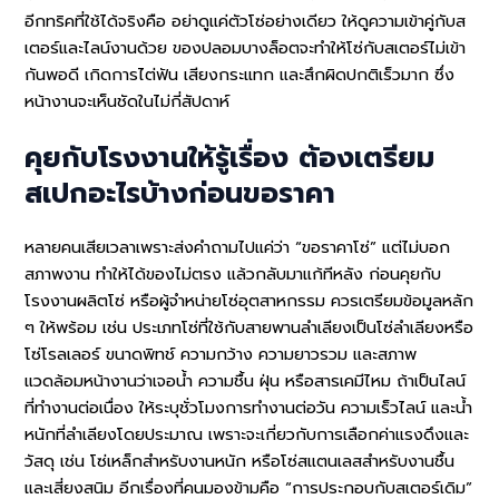
อีกทริคที่ใช้ได้จริงคือ อย่าดูแค่ตัวโซ่อย่างเดียว ให้ดูความเข้าคู่กับส
เตอร์และไลน์งานด้วย ของปลอมบางล็อตจะทำให้โซ่กับสเตอร์ไม่เข้า
กันพอดี เกิดการไต่ฟัน เสียงกระแทก และสึกผิดปกติเร็วมาก ซึ่ง
หน้างานจะเห็นชัดในไม่กี่สัปดาห์
คุยกับโรงงานให้รู้เรื่อง ต้องเตรียม
สเปกอะไรบ้างก่อนขอราคา
หลายคนเสียเวลาเพราะส่งคำถามไปแค่ว่า “ขอราคาโซ่” แต่ไม่บอก
สภาพงาน ทำให้ได้ของไม่ตรง แล้วกลับมาแก้ทีหลัง ก่อนคุยกับ
โรงงานผลิตโซ่ หรือผู้จำหน่ายโซ่อุตสาหกรรม ควรเตรียมข้อมูลหลัก
ๆ ให้พร้อม เช่น ประเภทโซ่ที่ใช้กับสายพานลำเลียงเป็นโซ่ลำเลียงหรือ
โซ่โรลเลอร์ ขนาดพิทช์ ความกว้าง ความยาวรวม และสภาพ
แวดล้อมหน้างานว่าเจอน้ำ ความชื้น ฝุ่น หรือสารเคมีไหม ถ้าเป็นไลน์
ที่ทำงานต่อเนื่อง ให้ระบุชั่วโมงการทำงานต่อวัน ความเร็วไลน์ และน้ำ
หนักที่ลำเลียงโดยประมาณ เพราะจะเกี่ยวกับการเลือกค่าแรงดึงและ
วัสดุ เช่น โซ่เหล็กสำหรับงานหนัก หรือโซ่สแตนเลสสำหรับงานชื้น
และเสี่ยงสนิม อีกเรื่องที่คนมองข้ามคือ “การประกอบกับสเตอร์เดิม”