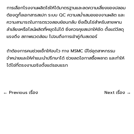
การเลือกโรงงานผลิตโซ่ให้ได้มาตรฐานและลดความเสี่ยงของปลอม
ต้องดูทั้งเอกสารสเปก ระบบ QC ความสม่ำเสมอของงานผลิต และ
ความสามารถในการตรวจสอบย้อนกลับ ยิ่งเป็นโซ่สำหรับสายพาน
ลำเลียงหรือไลน์ผลิตที่หยุดไม่ได้ ยิ่งควรคุยสเปกให้ชัด ตั้งแต่วัสดุ
แรงดึง สภาพแวดล้อม ไปจนถึงการเข้าคู่กับสเตอร์
ถ้าต้องการคนช่วยเช็กให้จบไว ทาง MSMC มีโซ่อุตสาหกรรม
จำหน่ายและให้คำแนะนำปรึกษาได้ ช่วยลดโอกาสซื้อพลาด และทำให้
ได้โซ่ที่ตรงงานจริงตั้งแต่รอบแรก
Post
←
Previous เรื่อง
Next เรื่อง
→
navigation