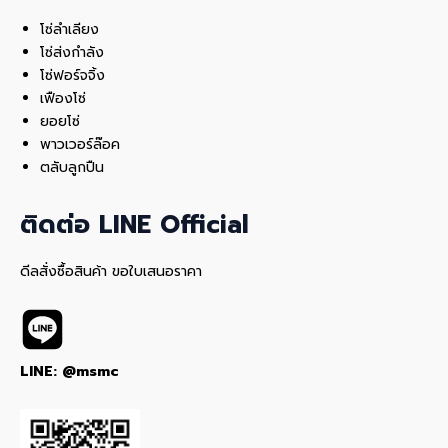
โซ่ลำเลียง
โซ่ส่งกำลัง
โซ่ฟอร์จจิ้ง
เฟืองโซ่
ยอยโซ่
พาวเวอร์ล๊อค
ตลับลูกปืน
ติดต่อ LINE Official
ดีลสั่งซื้อสินค้า ขอใบเสนอราคา
LINE: @msmc