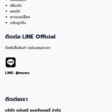
เฟืองโซ่
ยอยโซ่
พาวเวอร์ล๊อค
ตลับลูกปืน
ติดต่อ LINE Official
ดีลสั่งซื้อสินค้า ขอใบเสนอราคา
LINE: @msmc
ติดต่อเรา
บริษัท แม้นศรี แมชชีนเนอรี่ จำกัด