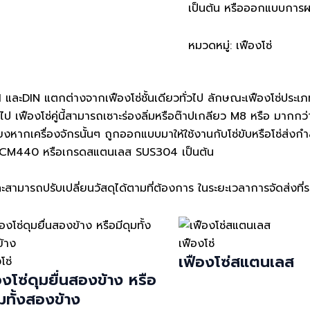
เป็นต้น หรือออกแบบการ
หมวดหมู่:
เฟืองโซ่
NSI และDIN แตกต่างจากเฟืองโซ่ชั้นเดียวทั่วไป ลักษณะเฟืองโซ่ประเภ
ไป เฟืองโซ่คู่นี้สามารถเซาะร่องลิ่มหรือต๊าปเกลียว M8 หรือ มากกว
งหากเครื่องจักรนั้นๆ ถูกออกแบบมาให้ใช้งานกับโซ่ขับหรือโซ่ส่งกำลั
 SCM440 หรือเกรดสแตนเลส SUS304 เป็นต้น
สามารถปรับเปลี่ยนวัสดุได้ตามที่ต้องการ ในระยะเวลาการจัดส่งท
เฟืองโซ่
เฟืองโซ่สแตนเลส
โซ่
องโซ่ดุมยื่นสองข้าง หรือ
ุมทั้งสองข้าง